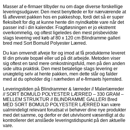
Masser af e-firmaer tilbyder nu om dage diverse forskellige
leveringsudgaver. Den mest benyttede er for nærværende at
få afleveret pakken hos en pakkeshop, fordi det så er super
fleksibelt for dig at kunne hente din nyindkøbte vare når det
passer ind i din kalender. Fragtløsningen er jo ekstremt
overkommelig, og oftest ligeledes den mest prisbevidste
slags levering ved køb af 80 x 120 cm Blindramme galleri
bred med Sort Bomuld Polyester Lærred.
Du kan omvendt afveje for og imod at få produkterne leveret
til din private bopæl eller ud på dit arbejde. Metoden viser
sig oftest en tand mere omkostningsfuld, men på den anden
side ultra praktisk. Den mest betalelige slags levering er
unægtelig selv at hente pakken, men dette står og falder
med at du opholder dig i nærheden af e-firmaets hjemsted.
Leveringstiden på Blindrammer & lærreder // Malerlærreder
// SORT BOMULD POLYESTER LÆRRED – 330 GRAM –
MELLEM STRUKTUR // BLINDRAMME GALLERI Bred
MED SORT BOMULD POLYESTER LÆRRED kan være
ualmindeligt relevant forudsat vi behøver dine nye produkter
med det samme, og derfor er det utvivlsomt væsentligt at du
kontrollerer det anslåede leveringstidspunkt på den aktuelle
vare.