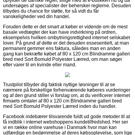
opfylder de danske regler, tillige med at e-butikken nu og da
undersøges af specialister der behersker reglerne. Desuden
tilbydes du chance for støtte, for så vidt du får
vanskeligheder ved din handel.
Foruden dette er det smart at køber er vidende om de mest
basale vedtægter der kan have indvirkning på ordren,
eksempelvis hvilken ombytningsrettighed internet selskabet
lover. På grund af dette er det desuden essesentielt, at man
permanent gemmer ens faktura, således man en anden
gang kan bekræfte købet af 80 x 120 cm Blindramme galleri
bred med Sort Bomuld Polyester Lærred, om man søger
efter varer til en kvinde eller mand.
Trustpilot tilbyder dig faktisk nyttige løsninger til at se
nærmere på forskellige forhenværende køberes vurderinger
og af den grund stiller vi forslag om, at du verificerer internet
firmaets omtaler af 80 x 120 cm Blindramme galleri bred
med Sort Bomuld Polyester Lærred inden du handler.
Facebook indebærer tilsvarende fuldt ud gode metoder til at
få indblik i internet webshoppens kundetilfredshed. Her ser
vi en række online varehuse i Danmark hvor man kan
udfærdige en bedømmelse af deres købsoplevelse, som lige