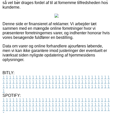
så vel bør drages fordel af til at fornemme tilfredsheden hos
kunderne.
Denne side er finansieret af reklamer. Vi arbejder tæt
sammen med en mængde online forretninger hvor vi
præsenterer forretningernes varer, og indhenter honorar hvis
vores besøgende fuldfører en bestilling.
Data om varer og online forhandlere ajourføres løbende,
men vi kan ikke garantere imod justeringer der eventuelt er
iværksat siden nyligste opdatering af hjemmesidens
oplysninger.
BITLY:
1
1
1
1
1
1
1
1
1
1
1
1
1
1
1
1
1
1
1
1
1
1
1
1
1
1
1
1
1
1
1
1
1
1
1
1
1
1
1
1
1
1
1
1
1
1
1
1
1
1
1
1
1
1
1
1
1
1
1
1
1
1
1
1
1
1
1
1
1
1
1
1
1
1
1
1
1
1
1
1
1
1
1
1
1
1
1
1
1
1
1
1
1
1
1
1
1
1
1
1
SPOTIFY:
1
1
1
1
1
1
1
1
1
1
1
1
1
1
1
1
1
1
1
1
1
1
1
1
1
1
1
1
1
1
1
1
1
1
1
1
1
1
1
1
1
1
1
1
1
1
1
1
1
1
1
1
1
1
1
1
1
1
1
1
1
1
1
1
1
1
1
1
1
1
1
1
1
1
1
1
1
1
1
1
1
1
1
1
1
1
1
1
1
1
1
1
1
1
1
1
1
1
1