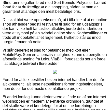
Blindramme galleri bred med Sort Bomuld Polyester Lærred
forud for at du færdiggør din shopping, sådan at man er
garanteret at antage den mest betalelige pris.
Du skal blot være opmærksom på, at i tilfælde af at en online
shop afhænder bedst i test varer til salg for en udsalgspris
der kan virke helt fantastisk attraktiv, burde det undertiden
være et symbol på en svindel online shop. Kortbestillinger er
trods alt indbefattet af et reglement, hvilket bistår os imod
uægte firmaer på nettet.
Vi slår generelt et slag for betalinger med kort eller
MobilePay. Som en alternativ mulighed kunne du benytte en
afbetalingsløsning fra f.eks. ViaBill, forudsat du ser en fordel
i at afdrage beløbet i flere bidder.
Forud for at folk bestiller hos en internet handler bør de når
alt kommer til alt læse netbutikkens forretningsbetingelser,
men det er for det meste et omfattende projekt.
Et andet forslag kunne derfor være at finde ud af om internet
webshoppen er medlem af e-mærke ordningen, grundet at
det skulle være et kendetegn for at online forretningen