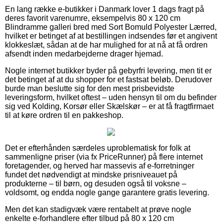
En lang række e-butikker i Danmark lover 1 dags fragt på
deres favorit varenumre, eksempelvis 80 x 120 cm
Blindramme galleri bred med Sort Bomuld Polyester Lærred,
hvilket er betinget af at bestillingen indsendes før et angivent
klokkeslæt, sådan at de har mulighed for at nå at få ordren
afsendt inden medarbejderne drager hjemad.
Nogle internet butikker byder på gebyrfri levering, men tit er
det betinget af at du shopper for et fastsat beløb. Derudover
burde man beslutte sig for den mest prisbevidste
leveringsform, hvilket oftest – uden hensyn til om du befinder
sig ved Kolding, Korsør eller Skælskør – er at få fragtfirmaet
til at køre ordren til en pakkeshop.
Det er efterhånden særdeles uproblematisk for folk at
sammenligne priser (via fx PriceRunner) på flere internet
foretagender, og herved har massevis af e-forretninger
fundet det nødvendigt at mindske prisniveauet på
produkterne – til børn, og desuden også til voksne –
voldsomt, og endda nogle gange garantere gratis levering.
Men det kan stadigvæk være rentabelt at prøve nogle
enkelte e-forhandlere efter tilbud på 80 x 120 cm