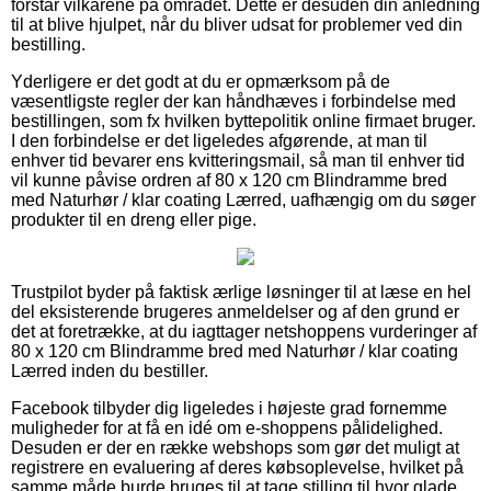
forstår vilkårene på området. Dette er desuden din anledning
til at blive hjulpet, når du bliver udsat for problemer ved din
bestilling.
Yderligere er det godt at du er opmærksom på de
væsentligste regler der kan håndhæves i forbindelse med
bestillingen, som fx hvilken byttepolitik online firmaet bruger.
I den forbindelse er det ligeledes afgørende, at man til
enhver tid bevarer ens kvitteringsmail, så man til enhver tid
vil kunne påvise ordren af 80 x 120 cm Blindramme bred
med Naturhør / klar coating Lærred, uafhængig om du søger
produkter til en dreng eller pige.
Trustpilot byder på faktisk ærlige løsninger til at læse en hel
del eksisterende brugeres anmeldelser og af den grund er
det at foretrække, at du iagttager netshoppens vurderinger af
80 x 120 cm Blindramme bred med Naturhør / klar coating
Lærred inden du bestiller.
Facebook tilbyder dig ligeledes i højeste grad fornemme
muligheder for at få en idé om e-shoppens pålidelighed.
Desuden er der en række webshops som gør det muligt at
registrere en evaluering af deres købsoplevelse, hvilket på
samme måde burde bruges til at tage stilling til hvor glade