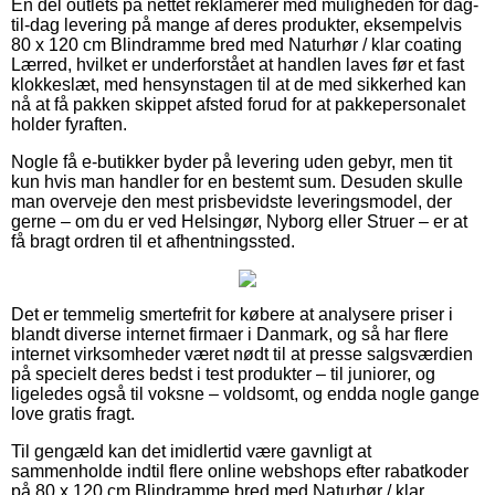
En del outlets på nettet reklamerer med muligheden for dag-
til-dag levering på mange af deres produkter, eksempelvis
80 x 120 cm Blindramme bred med Naturhør / klar coating
Lærred, hvilket er underforstået at handlen laves før et fast
klokkeslæt, med hensynstagen til at de med sikkerhed kan
nå at få pakken skippet afsted forud for at pakkepersonalet
holder fyraften.
Nogle få e-butikker byder på levering uden gebyr, men tit
kun hvis man handler for en bestemt sum. Desuden skulle
man overveje den mest prisbevidste leveringsmodel, der
gerne – om du er ved Helsingør, Nyborg eller Struer – er at
få bragt ordren til et afhentningssted.
Det er temmelig smertefrit for købere at analysere priser i
blandt diverse internet firmaer i Danmark, og så har flere
internet virksomheder været nødt til at presse salgsværdien
på specielt deres bedst i test produkter – til juniorer, og
ligeledes også til voksne – voldsomt, og endda nogle gange
love gratis fragt.
Til gengæld kan det imidlertid være gavnligt at
sammenholde indtil flere online webshops efter rabatkoder
på 80 x 120 cm Blindramme bred med Naturhør / klar