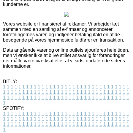
kunderne er.
Vores website er finansieret af reklamer. Vi arbejder tæt
sammen med en samling af e-firmaer og annoncerer
forretningernes varer, og indtjener betaling ifald en af de
besøgende på vores hjemmeside fuldfører en transaktion.
Data angående varer og online outlets ajourføres hele tiden,
men vi ønsker ikke at blive stillet ansvarlig for forandringer
der måtte være iværksat efter at vi sidst opdaterede sidens
informationer.
BITLY:
1
1
1
1
1
1
1
1
1
1
1
1
1
1
1
1
1
1
1
1
1
1
1
1
1
1
1
1
1
1
1
1
1
1
1
1
1
1
1
1
1
1
1
1
1
1
1
1
1
1
1
1
1
1
1
1
1
1
1
1
1
1
1
1
1
1
1
1
1
1
1
1
1
1
1
1
1
1
1
1
1
1
1
1
1
1
1
1
1
1
1
1
1
1
1
1
1
1
1
1
SPOTIFY:
1
1
1
1
1
1
1
1
1
1
1
1
1
1
1
1
1
1
1
1
1
1
1
1
1
1
1
1
1
1
1
1
1
1
1
1
1
1
1
1
1
1
1
1
1
1
1
1
1
1
1
1
1
1
1
1
1
1
1
1
1
1
1
1
1
1
1
1
1
1
1
1
1
1
1
1
1
1
1
1
1
1
1
1
1
1
1
1
1
1
1
1
1
1
1
1
1
1
1
1