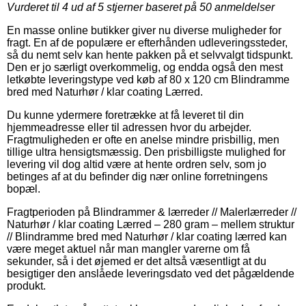
Vurderet til
4
ud af 5 stjerner baseret på
50
anmeldelser
En masse online butikker giver nu diverse muligheder for
fragt. En af de populære er efterhånden udleveringssteder,
så du nemt selv kan hente pakken på et selvvalgt tidspunkt.
Den er jo særligt overkommelig, og endda også den mest
letkøbte leveringstype ved køb af 80 x 120 cm Blindramme
bred med Naturhør / klar coating Lærred.
Du kunne ydermere foretrække at få leveret til din
hjemmeadresse eller til adressen hvor du arbejder.
Fragtmuligheden er ofte en anelse mindre prisbillig, men
tillige ultra hensigtsmæssig. Den prisbilligste mulighed for
levering vil dog altid være at hente ordren selv, som jo
betinges af at du befinder dig nær online forretningens
bopæl.
Fragtperioden på Blindrammer & lærreder // Malerlærreder //
Naturhør / klar coating Lærred – 280 gram – mellem struktur
// Blindramme bred med Naturhør / klar coating lærred kan
være meget aktuel når man mangler varerne om få
sekunder, så i det øjemed er det altså væsentligt at du
besigtiger den anslåede leveringsdato ved det pågældende
produkt.