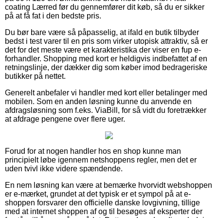
coating Lærred før du gennemfører dit køb, så du er sikker
på at få fat i den bedste pris.
Du bør bare være så påpasselig, at ifald en butik tilbyder
bedst i test varer til en pris som virker utopisk attraktiv, så er
det for det meste være et karakteristika der viser en fup e-
forhandler. Shopping med kort er heldigvis indbefattet af en
retningslinje, der dækker dig som køber imod bedrageriske
butikker på nettet.
Generelt anbefaler vi handler med kort eller betalinger med
mobilen. Som en anden løsning kunne du anvende en
afdragsløsning som f.eks. ViaBill, for så vidt du foretrækker
at afdrage pengene over flere uger.
Forud for at nogen handler hos en shop kunne man
principielt løbe igennem netshoppens regler, men det er
uden tvivl ikke videre spændende.
En nem løsning kan være at bemærke hvorvidt webshoppen
er e-mærket, grundet at det typisk er et sympol på at e-
shoppen forsvarer den officielle danske lovgivning, tillige
med at internet shoppen af og til besøges af eksperter der